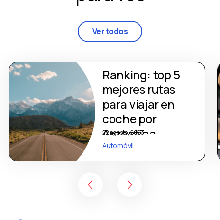
Ver todos
Ranking: top 5
mejores rutas
para viajar en
coche por
Argentina
22 agosto, 2023
Automóvil