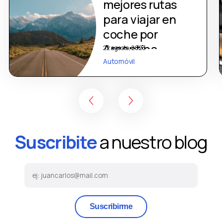
mejores rutas
para viajar en
coche por
Argentina
22 agosto, 2023
Automóvil
Suscribite
a nuestro blog
Suscribirme