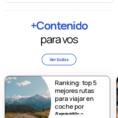
+Contenido
para vos
Ver todos
Ranking: top 5
mejores rutas
para viajar en
coche por
Argentina
22 agosto, 2023