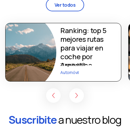
Ver todos
Ranking: top 5
mejores rutas
para viajar en
coche por
Argentina
22 agosto, 2023
Automóvil
Suscribite
a nuestro blog