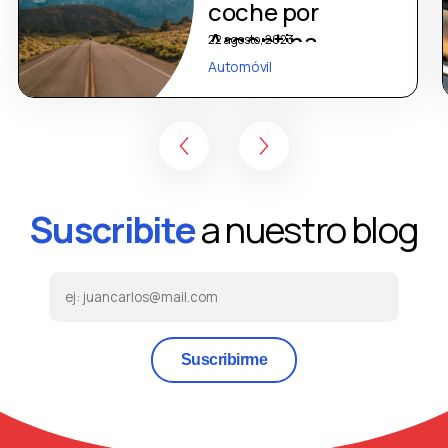
coche por
Argentina
22 agosto, 2023
Automóvil
Suscribite
a nuestro blog
Suscribirme